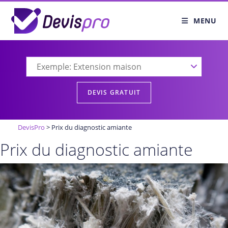
Skip
to
MENU
content
DevisPro
>
Prix du diagnostic amiante
Prix du diagnostic amiante