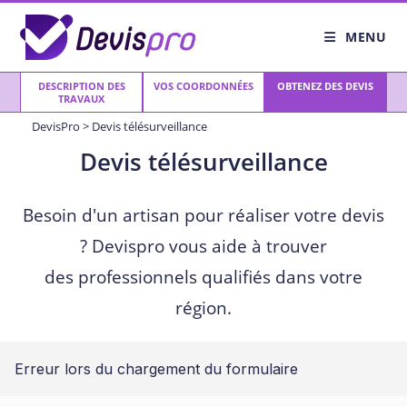
Skip
to
MENU
content
DESCRIPTION DES
VOS COORDONNÉES
OBTENEZ DES DEVIS
TRAVAUX
DevisPro
>
Devis télésurveillance
Devis télésurveillance
Besoin d'un artisan pour réaliser votre devis
? Devispro vous aide à trouver
des professionnels qualifiés dans votre
région.
Erreur lors du chargement du formulaire