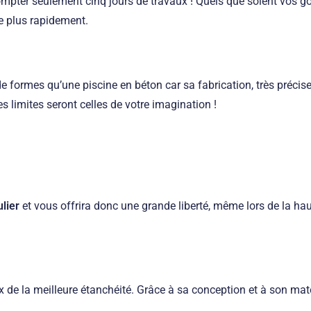
ompter seulement cinq jours de travaux ! Quels que soient vos goû
de plus rapidement.
e formes qu’une piscine en béton car sa fabrication, très précis
les limites seront celles de votre imagination !
ulier
et vous offrira donc une grande liberté, même lors de la ha
ix de la meilleure étanchéité. Grâce à sa conception et à son maté