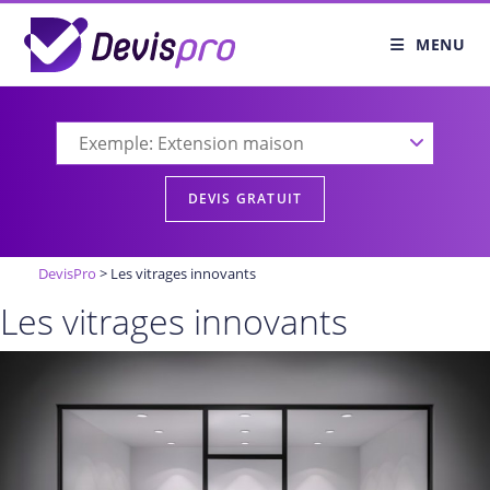
Skip
to
MENU
content
DevisPro
>
Les vitrages innovants
Les vitrages innovants