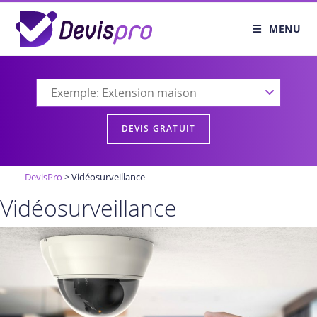
Skip
to
MENU
content
DevisPro
>
Vidéosurveillance
Vidéosurveillance